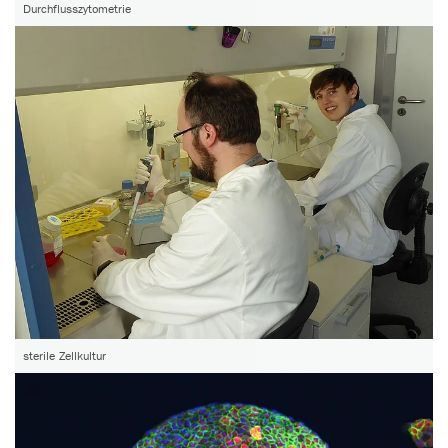
Durchflusszytometrie
sterile Zellkultur