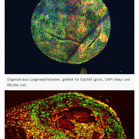
Organoid aus Lungeneptihelzellen, gefärbt für EpCAM (grün), DAPI (blau) und
RELMa (rot).