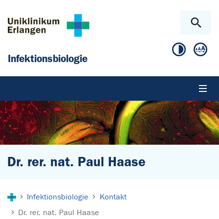
Zum Hauptinhalt springen
Skip to page footer
Infektionsbiologie
Dr. rer. nat. Paul Haase
Sie sind hier:
Infektionsbiologie
Kontakt
Dr. rer. nat. Paul Haase